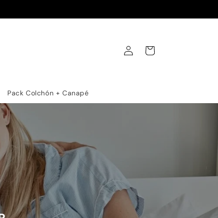
Iniciar
Carrito
sesión
Pack Colchón + Canapé
R