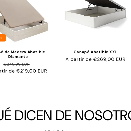
a
é de Madera Abatible -
Canapé Abatible XXL
Diamante
Precio
A partir de €269,00 EUR
Precio
Precio
€249,99 EUR
habitual
rtir de €219,00 EUR
habitual
de
oferta
UÉ DICEN DE NOSOTR