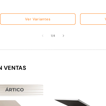
Ver Variantes
de
1
/
4
N VENTAS