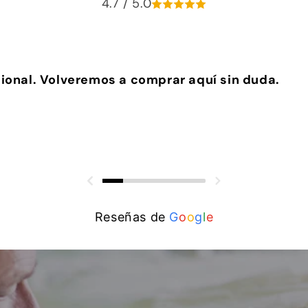
4.7 / 5.0
ional. Volveremos a comprar aquí sin duda.
Reseñas de
G
o
o
g
l
e