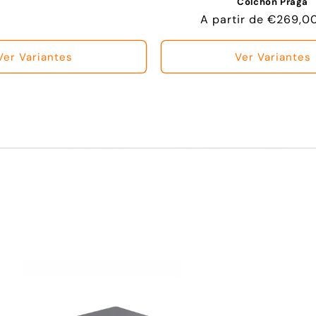
Colchon Praga
Precio
A partir de €269,0
habitual
Ver Variantes
Ver Variantes