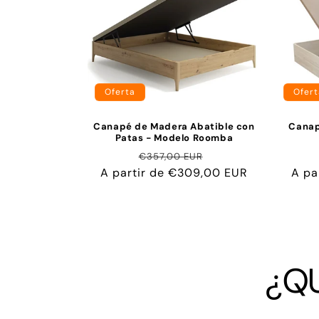
Oferta
Ofert
Canapé de Madera Abatible con
Canap
Patas - Modelo Roomba
Precio
Precio
€357,00 EUR
A partir de €309,00 EUR
habitual
de
A pa
oferta
¿Q