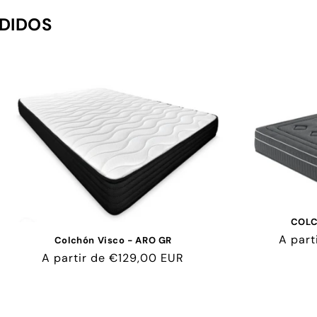
DIDOS
COLC
Precio
A part
Colchón Visco - ARO GR
habitu
Precio
A partir de €129,00 EUR
habitual