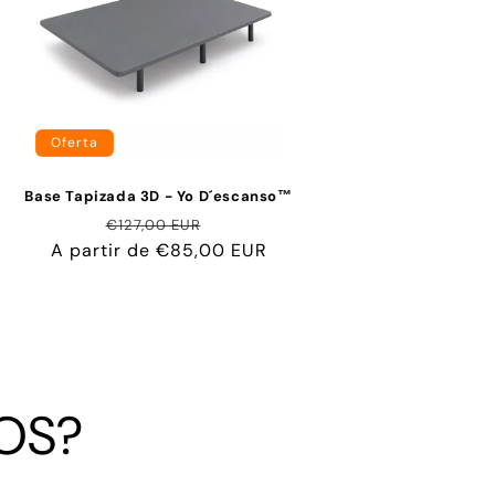
Oferta
Base Tapizada 3D - Yo D´escanso™
Precio
Precio
€127,00 EUR
A partir de €85,00 EUR
habitual
de
oferta
OS?