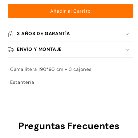
para
para
DORMITORIO
DORMITORIO
Añadir al Carrito
JUVENIL
JUVENIL
Wº7
Wº7
3 AÑOS DE GARANTÍA
ENVÍO Y MONTAJE
· Cama litera 190*90 cm + 3 cajones
· Estantería
Preguntas Frecuentes