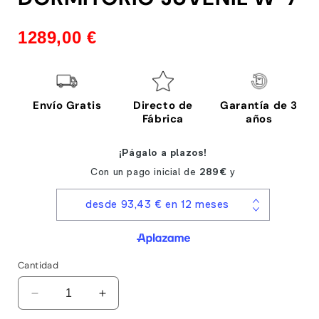
1
en
una
1289,00 €
ventana
modal
Envío Gratis
Directo de
Garantía de 3
Fábrica
años
Cantidad
Reducir
Aumentar
cantidad
cantidad