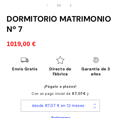
en
de
1
/
2
una
ventana
modal
DORMITORIO MATRIMONIO
Nº 7
1019,00 €
Envío Gratis
Directo de
Garantía de 3
Fábrica
años