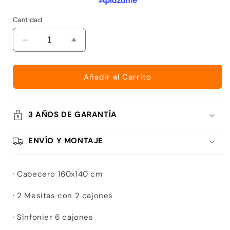
Cantidad
Reducir
Aumentar
cantidad
cantidad
para
para
DORMITORIO
DORMITORIO
Añadir al Carrito
MATRIMONIO
MATRIMONIO
Nº
Nº
7
7
3 AÑOS DE GARANTÍA
ENVÍO Y MONTAJE
· Cabecero 160x140 cm
· 2 Mesitas con 2 cajones
· Sinfonier 6 cajones