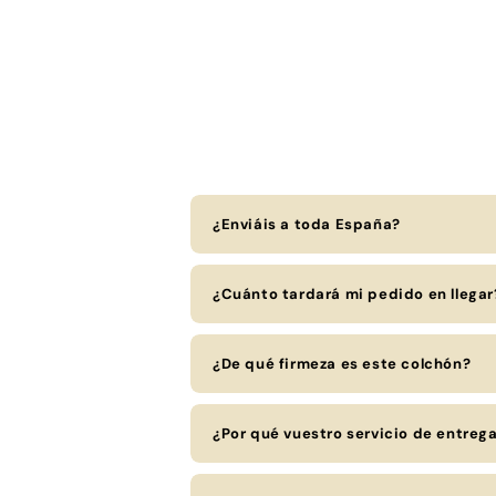
multimedia
venta
6
moda
en
una
ventana
modal
¿Enviáis a toda España?
¿Cuánto tardará mi pedido en llegar
¿De qué firmeza es este colchón?
¿Por qué vuestro servicio de entreg