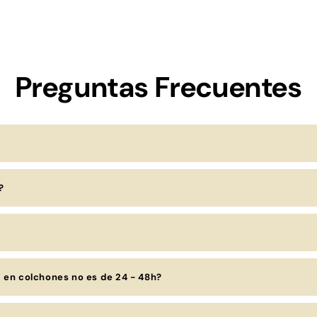
na
l
Preguntas Frecuentes
?
a en colchones no es de 24 - 48h?