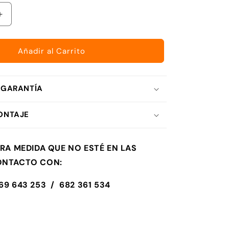
Aumentar
cantidad
para
Pack
Añadir al Carrito
Colchón
y
Canapé
 GARANTÍA
-
Zafiro
ONTAJE
TRA MEDIDA QUE NO ESTÉ EN LAS
ONTACTO CON:
69 643 253 / 682 361 534