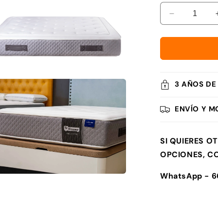
Reducir
cantidad
para
Pack
Colchón
y
Canapé
3 AÑOS DE
-
nto
media
Zafiro
ENVÍO Y M
na
l
SI QUIERES O
OPCIONES, C
WhatsApp - 6
nto
media