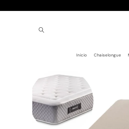
Ir
directamente
al contenido
Inicio
Chaiselongue
Ir
directamente
a la
información
del producto